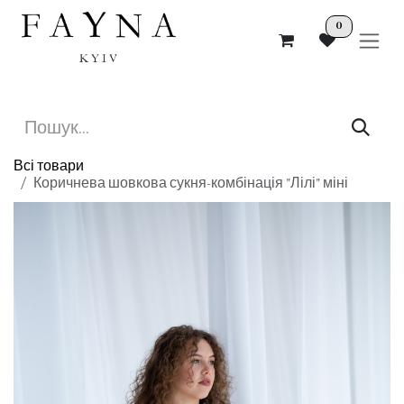
Skip to Content
0
Всі товари
Коричнева шовкова сукня-комбінація "Лілі" міні