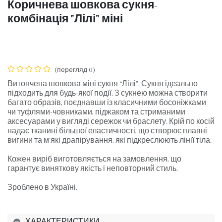
Коричнева шовкова сукня-
комбінація "Лілі" міні
(перегляд 0)
Витончена шовкова міні сукня “Лілі”. Сукня ідеально
підходить для будь-якої події. З сукнею можна створити
багато образів, поєднавши із класичними босоніжками
чи туфлями-човниками, піджаком та стриманими
аксесуарами у вигляді сережок чи браслету. Крій по косій
надає тканині більшої еластичності, що створює плавні
вигини та м’які драпірування, які підкреслюють лінії тіла.
Кожен виріб виготовляється на замовлення, що
гарантує виняткову якість і неповторний стиль.
Зроблено в Україні.